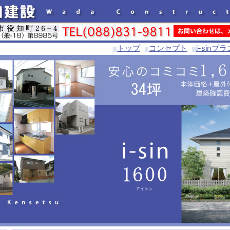
トップ
コンセプト
i-sin
■
■
■